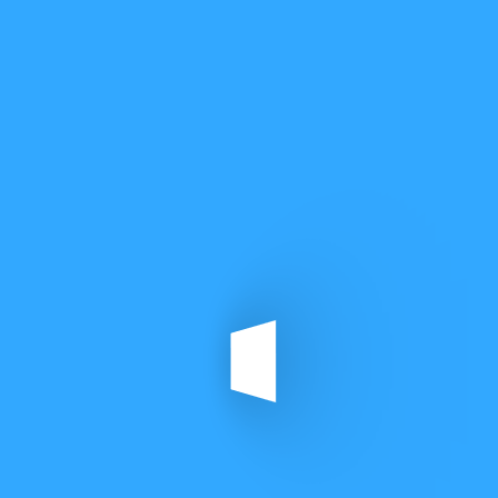
Bireysel Eğitimler, Kurumsal Eğitimler
Eğitim Bilgi Talep Formu
Ekibinizin yetkinliklerini geliştiren, yeni
beceriler kazandıran eğitim çözümlerimiz,
uygulamalı içerikler ve uzman rehberliğiyle
iş dünyasına uygun öğrenme deneyimi
sunarız.
Kurumunuza değer katan eğitimler
Modern eğitim yaklaşımları
İş dünyasına uygun öğrenme deneyimleri