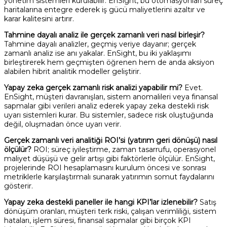
yönetim sistemleri kurulabilir. EnSight, bu otomasyonları süreç
haritalarına entegre ederek iş gücü maliyetlerini azaltır ve
karar kalitesini artırır.
Tahmine dayalı analiz ile gerçek zamanlı veri nasıl birleşir?
Tahmine dayalı analizler, geçmiş veriye dayanır; gerçek
zamanlı analiz ise anı yakalar. EnSight, bu iki yaklaşımı
birleştirerek hem geçmişten öğrenen hem de anda aksiyon
alabilen hibrit analitik modeller geliştirir.
Yapay zeka gerçek zamanlı risk analizi yapabilir mi?
Evet.
EnSight, müşteri davranışları, sistem anomalileri veya finansal
sapmalar gibi verileri analiz ederek yapay zeka destekli risk
uyarı sistemleri kurar. Bu sistemler, sadece risk oluştuğunda
değil, oluşmadan önce uyarı verir.
Gerçek zamanlı veri analitiği ROI’si (yatırım geri dönüşü) nasıl
ölçülür?
ROI; süreç iyileştirme, zaman tasarrufu, operasyonel
maliyet düşüşü ve gelir artışı gibi faktörlerle ölçülür. EnSight,
projelerinde ROI hesaplamasını kurulum öncesi ve sonrası
metriklerle karşılaştırmalı sunarak yatırımın somut faydalarını
gösterir.
Yapay zeka destekli paneller ile hangi KPI’lar izlenebilir?
Satış
dönüşüm oranları, müşteri terk riski, çalışan verimliliği, sistem
hataları, işlem süresi, finansal sapmalar gibi birçok KPI