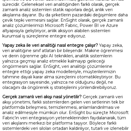
sürecidir. Geleneksel veri analitiğinden farklı olarak, gerçek
zamanlı analiz sistemleri statik raporlara değil, anlık veri
akışlarına dayanır. Bu da şirketlerin pazardaki değişimlere daha
çevik tepki vermesini sağlar. EnSight olarak, gerçek zamanlı
analiz çözümlerimizi Microsoft Fabric, Power BI ve Azure
altyapısıyla geliştiriyor, anlık aksiyon alabilen sistemleri
kurumsal iş süreçlerine entegre ediyoruz.
Yapay zeka ile veri analitiği nasıl entegre çalışır?
Yapay zeka,
veri analitiğine sınıf atlatan bir bileşendir. Makine öğrenmesi
ve derin öğrenme gibi AI teknikleri, analitik sistemlerin
yalnızca geçmişi analiz etmekle kalmayıp geleceği
öngörmesini sağlar. EnSight, veri analitiği çözümlerine
entegre ettiği yapay zeka modelleriyle, müşterilerimizin
tahmine dayalı karar alma süreçlerini otomatikleştiriyor. Bu
entegrasyon sayesinde, yalnızca ne olduğunu değil, ne
olacağını da öngörerek iş stratejilerini yönlendirebiliyoruz.
Gerçek zamanlı veri akışı nasıl yönetilir?
Gerçek zamanlı veri
akışı yönetimi, farklı sistemlerden gelen veri setlerinin tek bir
platformda birleşmesi, temizlenmesi, anlamlandırılması ve
analiz edilmesiyle mümkün olur. EnSight bu süreçte Microsoft
Fabric’in veri entegrasyon yeteneklerinden faydalanarak, tüm
veri akışlarını merkezi bir platforma taşıyor. Böylece farklı
sistemlerdeki veri siloları ortadan kaldırılıyor, tutarlı ve izlenebilir