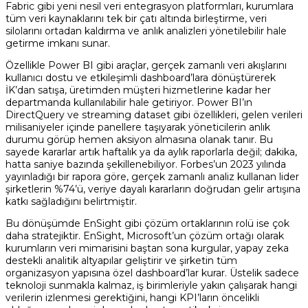
Fabric gibi yeni nesil veri entegrasyon platformları, kurumlara
tüm veri kaynaklarını tek bir çatı altında birleştirme, veri
silolarını ortadan kaldırma ve anlık analizleri yönetilebilir hale
getirme imkanı sunar.
Özellikle Power BI gibi araçlar, gerçek zamanlı veri akışlarını
kullanıcı dostu ve etkileşimli dashboard’lara dönüştürerek
İK’dan satışa, üretimden müşteri hizmetlerine kadar her
departmanda kullanılabilir hale getiriyor. Power BI’ın
DirectQuery ve streaming dataset gibi özellikleri, gelen verileri
milisaniyeler içinde panellere taşıyarak yöneticilerin anlık
durumu görüp hemen aksiyon almasına olanak tanır. Bu
sayede kararlar artık haftalık ya da aylık raporlarla değil; dakika,
hatta saniye bazında şekillenebiliyor. Forbes’un 2023 yılında
yayınladığı bir rapora göre, gerçek zamanlı analiz kullanan lider
şirketlerin %74’ü, veriye dayalı kararların doğrudan gelir artışına
katkı sağladığını belirtmiştir.
Bu dönüşümde EnSight gibi çözüm ortaklarının rolü ise çok
daha stratejiktir. EnSight, Microsoft’un çözüm ortağı olarak
kurumların veri mimarisini baştan sona kurgular, yapay zeka
destekli analitik altyapılar geliştirir ve şirketin tüm
organizasyon yapısına özel dashboard’lar kurar. Üstelik sadece
teknoloji sunmakla kalmaz, iş birimleriyle yakın çalışarak hangi
verilerin izlenmesi gerektiğini, hangi KPI’ların öncelikli