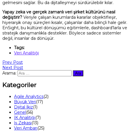
gelmesini sağlar. Bu da dijitalleşmeyi sürdürülebilir kılar.
Yapay zeka ve gerçek zamanlı veri şirket kültürünü nasıl
değiştirir?
Veriyle çalışan kurumlarda kararlar objektifleşir,
hiyerarşik onay süreçleri kısalır, çalışanlar daha bilinçli hale gelir.
EnSight, bu kültürel dönüşümü eğitimlerle, dashboard’larla ve
stratejik danışmanlıkla destekler. Böylece sadece sistemler
değil, insanlar da dönüşür.
Tags:
Veri Analitiği
Prev Post
Next Post
Arama:
Kategoriler
Agile Analytics
(2)
Büyük Veri
(17)
Dijital İkiz
(1)
Genel
(56)
İK Analitiği
(7)
İş Zekası
(13)
Veri Ambarı
(25)