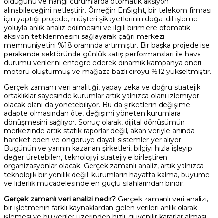
olduğunu ve hangi durumlarda otomatik aksiyon
alınabileceğini netleştirir. Örneğin EnSight, bir telekom firması
için yaptığı projede, müşteri şikayetlerinin doğal dil işleme
yoluyla anlık analiz edilmesini ve ilgili birimlere otomatik
aksiyon tetiklenmesini sağlayarak çağrı merkezi
memnuniyetini %18 oranında artırmıştır. Bir başka projede ise
perakende sektöründe günlük satış performansları ile hava
durumu verilerini entegre ederek dinamik kampanya öneri
motoru oluşturmuş ve mağaza bazlı ciroyu %12 yükseltmiştir.
Gerçek zamanlı veri analitiği, yapay zeka ve doğru stratejik
ortaklıklar sayesinde kurumlar artık yalnızca olanı izlemiyor,
olacak olanı da yönetebiliyor. Bu da şirketlerin değişime
adapte olmasından öte, değişimi yöneten kurumlara
dönüşmesini sağlıyor. Sonuç olarak, dijital dönüşümün
merkezinde artık statik raporlar değil, akan veriyle anında
hareket eden ve öngörüye dayalı sistemler yer alıyor.
Bugünün ve yarının kazanan şirketleri, bilgiyi hızla işleyip
değer üretebilen, teknolojiyi stratejiyle birleştiren
organizasyonlar olacak. Gerçek zamanlı analiz, artık yalnızca
teknolojik bir yenilik değil; kurumların hayatta kalma, büyüme
ve liderlik mücadelesinde en güçlü silahlarından biridir.
Gerçek zamanlı veri analizi nedir?
Gerçek zamanlı veri analizi,
bir işletmenin farklı kaynaklardan gelen verileri anlık olarak
işlemesi ve bu veriler üzerinden hızlı, güvenilir kararlar alması