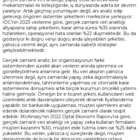
mekanizmaları ile birleştiğinde, iş dünyasında adeta bir devrim
yaratıyor. Artık geçmişi yorumlayan değil, anı analiz edip
geleceği öngören sistemler şirketlerin merkezine yerleşiyor.
IDC’nin 2023 verilerine göre, gerçek zamanlı veri analitiği
altyapısına sahip şirketlerin, karar alma süresi %35 oranında
hızlanırken, operasyonel hata oranları %22 düşmektedir. Bu da
gösteriyor ki doğru veriyi doğru anda işleyebilen şirketler,
yalnızca verimli değil, aynı zamanda isabetli stratejiler
geliştirebilmektedir.
Gerçek zamanlı analiz, bir organizasyonun farklı
sistemlerinden sürekli akan verilerin anında işlenmesi ve
Ensight Assistant
görselleştirilmesi anlamına gelir. Bu veri akışının yalnızca
Online
izlenmesi değil, aynı zamanda yapay zeka algoritmalarıyla
anlamlandırılması, tahminleme yapılması ve otomatik karar
sistemlerine dönüşmesi artık birçok kurumun öncelikli yatırımı
haline gelmiştir. Örneğin bir e-ticaret şirketi, kullanıcıların web
üzerindeki anlık davranışlarını izleyerek dinamik fiyatlandırma
yapabilir; bir bankacılık uygulaması, müşteri işlemlerini analiz
ederek dolandırıcılık risklerini gerçek zamanlı olarak tespit
edebilir. McKinsey’nin 2022 Dijital Ekonomi Raporu’na göre,
gerçek zamanlı veri analitiği ve yapay zeka kullanan firmaların
müşteri kazanımı %30, müşteri elde tutma oranı ise %25 daha
yüksektir. Bu veriler, yalnızca iç süreçlerde değil, müşteri
deneyiminde de büyük bir dönüşüm yaratıldığını ortaya