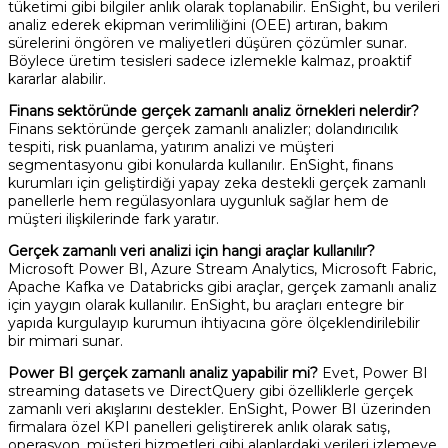
tüketimi gibi bilgiler anlık olarak toplanabilir. EnSight, bu verileri
analiz ederek ekipman verimliliğini (OEE) artıran, bakım
sürelerini öngören ve maliyetleri düşüren çözümler sunar.
Böylece üretim tesisleri sadece izlemekle kalmaz, proaktif
kararlar alabilir.
Finans sektöründe gerçek zamanlı analiz örnekleri nelerdir?
Finans sektöründe gerçek zamanlı analizler; dolandırıcılık
tespiti, risk puanlama, yatırım analizi ve müşteri
segmentasyonu gibi konularda kullanılır. EnSight, finans
kurumları için geliştirdiği yapay zeka destekli gerçek zamanlı
panellerle hem regülasyonlara uygunluk sağlar hem de
müşteri ilişkilerinde fark yaratır.
Gerçek zamanlı veri analizi için hangi araçlar kullanılır?
Microsoft Power BI, Azure Stream Analytics, Microsoft Fabric,
Apache Kafka ve Databricks gibi araçlar, gerçek zamanlı analiz
için yaygın olarak kullanılır. EnSight, bu araçları entegre bir
yapıda kurgulayıp kurumun ihtiyacına göre ölçeklendirilebilir
bir mimari sunar.
Power BI gerçek zamanlı analiz yapabilir mi?
Evet, Power BI
streaming datasets ve DirectQuery gibi özelliklerle gerçek
zamanlı veri akışlarını destekler. EnSight, Power BI üzerinden
firmalara özel KPI panelleri geliştirerek anlık olarak satış,
operasyon, müşteri hizmetleri gibi alanlardaki verileri izlemeye