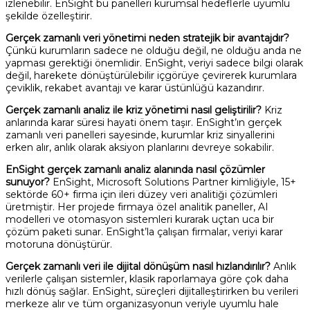
izlenebilir. EnSight bu panelleri kurumsal hedeflerle uyumlu
şekilde özelleştirir.
Gerçek zamanlı veri yönetimi neden stratejik bir avantajdır?
Çünkü kurumların sadece ne olduğu değil, ne olduğu anda ne
yapması gerektiği önemlidir. EnSight, veriyi sadece bilgi olarak
değil, harekete dönüştürülebilir içgörüye çevirerek kurumlara
çeviklik, rekabet avantajı ve karar üstünlüğü kazandırır.
Gerçek zamanlı analiz ile kriz yönetimi nasıl geliştirilir?
Kriz
anlarında karar süresi hayati önem taşır. EnSight’ın gerçek
zamanlı veri panelleri sayesinde, kurumlar kriz sinyallerini
erken alır, anlık olarak aksiyon planlarını devreye sokabilir.
EnSight gerçek zamanlı analiz alanında nasıl çözümler
sunuyor?
EnSight, Microsoft Solutions Partner kimliğiyle, 15+
sektörde 60+ firma için ileri düzey veri analitiği çözümleri
üretmiştir. Her projede firmaya özel analitik paneller, AI
modelleri ve otomasyon sistemleri kurarak uçtan uca bir
çözüm paketi sunar. EnSight’la çalışan firmalar, veriyi karar
motoruna dönüştürür.
Gerçek zamanlı veri ile dijital dönüşüm nasıl hızlandırılır?
Anlık
verilerle çalışan sistemler, klasik raporlamaya göre çok daha
hızlı dönüş sağlar. EnSight, süreçleri dijitalleştirirken bu verileri
merkeze alır ve tüm organizasyonun veriyle uyumlu hale