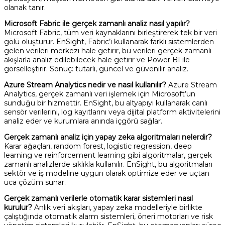
olanak tanır.
Microsoft Fabric ile gerçek zamanlı analiz nasıl yapılır?
Microsoft Fabric, tüm veri kaynaklarını birleştirerek tek bir veri
gölü oluşturur. EnSight, Fabric’i kullanarak farklı sistemlerden
gelen verileri merkezi hale getirir, bu verileri gerçek zamanlı
akışlarla analiz edilebilecek hale getirir ve Power BI ile
görselleştirir. Sonuç: tutarlı, güncel ve güvenilir analiz.
Azure Stream Analytics nedir ve nasıl kullanılır?
Azure Stream
Analytics, gerçek zamanlı veri işlemek için Microsoft’un
sunduğu bir hizmettir. EnSight, bu altyapıyı kullanarak canlı
sensör verilerini, log kayıtlarını veya dijital platform aktivitelerini
analiz eder ve kurumlara anında içgörü sağlar.
Gerçek zamanlı analiz için yapay zeka algoritmaları nelerdir?
Karar ağaçları, random forest, logistic regression, deep
learning ve reinforcement learning gibi algoritmalar, gerçek
zamanlı analizlerde sıklıkla kullanılır. EnSight, bu algoritmaları
sektör ve iş modeline uygun olarak optimize eder ve uçtan
uca çözüm sunar.
Gerçek zamanlı verilerle otomatik karar sistemleri nasıl
kurulur?
Anlık veri akışları, yapay zeka modelleriyle birlikte
çalıştığında otomatik alarm sistemleri, öneri motorları ve risk