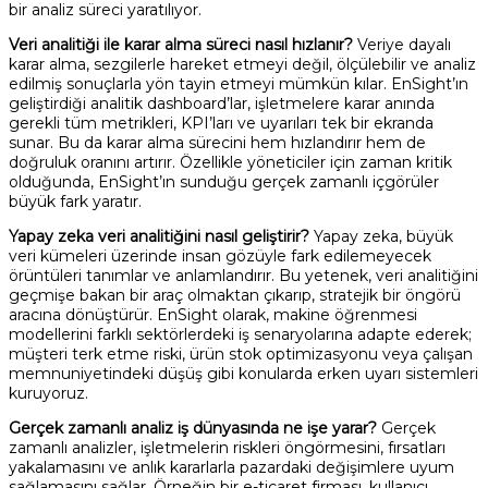
bir analiz süreci yaratılıyor.
Veri analitiği ile karar alma süreci nasıl hızlanır?
Veriye dayalı
karar alma, sezgilerle hareket etmeyi değil, ölçülebilir ve analiz
edilmiş sonuçlarla yön tayin etmeyi mümkün kılar. EnSight’ın
geliştirdiği analitik dashboard’lar, işletmelere karar anında
gerekli tüm metrikleri, KPI’ları ve uyarıları tek bir ekranda
sunar. Bu da karar alma sürecini hem hızlandırır hem de
doğruluk oranını artırır. Özellikle yöneticiler için zaman kritik
olduğunda, EnSight’ın sunduğu gerçek zamanlı içgörüler
büyük fark yaratır.
Yapay zeka veri analitiğini nasıl geliştirir?
Yapay zeka, büyük
veri kümeleri üzerinde insan gözüyle fark edilemeyecek
örüntüleri tanımlar ve anlamlandırır. Bu yetenek, veri analitiğini
geçmişe bakan bir araç olmaktan çıkarıp, stratejik bir öngörü
aracına dönüştürür. EnSight olarak, makine öğrenmesi
modellerini farklı sektörlerdeki iş senaryolarına adapte ederek;
müşteri terk etme riski, ürün stok optimizasyonu veya çalışan
memnuniyetindeki düşüş gibi konularda erken uyarı sistemleri
kuruyoruz.
Gerçek zamanlı analiz iş dünyasında ne işe yarar?
Gerçek
zamanlı analizler, işletmelerin riskleri öngörmesini, fırsatları
yakalamasını ve anlık kararlarla pazardaki değişimlere uyum
sağlamasını sağlar. Örneğin bir e-ticaret firması, kullanıcı