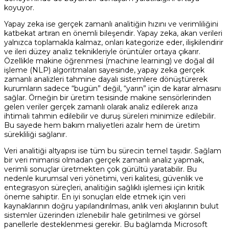
koyuyor.
Yapay zeka ise gerçek zamanlı analitiğin hızını ve verimliliğini
katbekat artıran en önemli bileşendir. Yapay zeka, akan verileri
yalnızca toplamakla kalmaz, onları kategorize eder, ilişkilendirir
ve ileri düzey analiz teknikleriyle örüntüler ortaya çıkarır.
Özellikle makine öğrenmesi (machine learning) ve doğal dil
işleme (NLP) algoritmaları sayesinde, yapay zeka gerçek
zamanlı analizleri tahmine dayalı sistemlere dönüştürerek
kurumların sadece “bugün” değil, “yarın” için de karar almasını
sağlar. Örneğin bir üretim tesisinde makine sensörlerinden
gelen veriler gerçek zamanlı olarak analiz edilerek arıza
ihtimali tahmin edilebilir ve duruş süreleri minimize edilebilir.
Bu sayede hem bakım maliyetleri azalır hem de üretim
sürekliliği sağlanır.
Veri analitiği altyapısı ise tüm bu sürecin temel taşıdır. Sağlam
bir veri mimarisi olmadan gerçek zamanlı analiz yapmak,
verimli sonuçlar üretmekten çok gürültü yaratabilir. Bu
nedenle kurumsal veri yönetimi, veri kalitesi, güvenlik ve
entegrasyon süreçleri, analitiğin sağlıklı işlemesi için kritik
öneme sahiptir. En iyi sonuçları elde etmek için veri
kaynaklarının doğru yapılandırılması, anlık veri akışlarının bulut
sistemler üzerinden izlenebilir hale getirilmesi ve görsel
panellerle desteklenmesi gerekir. Bu bağlamda Microsoft