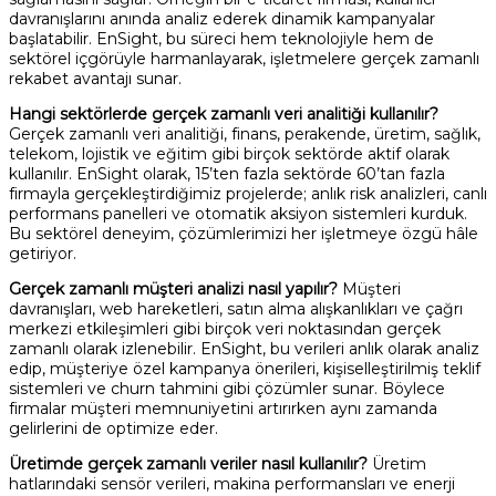
davranışlarını anında analiz ederek dinamik kampanyalar
başlatabilir. EnSight, bu süreci hem teknolojiyle hem de
sektörel içgörüyle harmanlayarak, işletmelere gerçek zamanlı
rekabet avantajı sunar.
Hangi sektörlerde gerçek zamanlı veri analitiği kullanılır?
Gerçek zamanlı veri analitiği, finans, perakende, üretim, sağlık,
telekom, lojistik ve eğitim gibi birçok sektörde aktif olarak
kullanılır. EnSight olarak, 15’ten fazla sektörde 60’tan fazla
firmayla gerçekleştirdiğimiz projelerde; anlık risk analizleri, canlı
performans panelleri ve otomatik aksiyon sistemleri kurduk.
Bu sektörel deneyim, çözümlerimizi her işletmeye özgü hâle
getiriyor.
Gerçek zamanlı müşteri analizi nasıl yapılır?
Müşteri
davranışları, web hareketleri, satın alma alışkanlıkları ve çağrı
merkezi etkileşimleri gibi birçok veri noktasından gerçek
zamanlı olarak izlenebilir. EnSight, bu verileri anlık olarak analiz
edip, müşteriye özel kampanya önerileri, kişiselleştirilmiş teklif
sistemleri ve churn tahmini gibi çözümler sunar. Böylece
firmalar müşteri memnuniyetini artırırken aynı zamanda
gelirlerini de optimize eder.
Üretimde gerçek zamanlı veriler nasıl kullanılır?
Üretim
hatlarındaki sensör verileri, makina performansları ve enerji