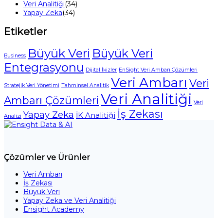
Veri Analitiği
(34)
Yapay Zeka
(34)
Etiketler
Büyük Veri
Büyük Veri
Business
Entegrasyonu
Dijital İkizler
EnSight Veri Ambarı Çözümleri
Veri Ambarı
Veri
Stratejik Veri Yönetimi
Tahminsel Analitik
Veri Analitiği
Ambarı Çözümleri
Veri
İş Zekası
Yapay Zeka
İK Analitiği
Analizi
Çözümler ve Ürünler
Veri Ambarı
İş Zekası
Büyük Veri
Yapay Zeka ve Veri Analitiği
Ensight Academy